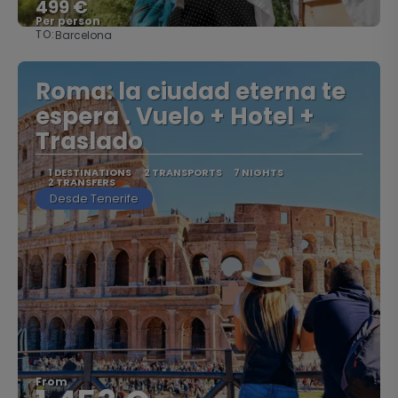
499 €
Per person
TO:
Barcelona
See
Roma: la ciudad eterna te
espera . Vuelo + Hotel +
Traslado
1 DESTINATIONS
2 TRANSPORTS
7 NIGHTS
2 TRANSFERS
Desde Tenerife
From