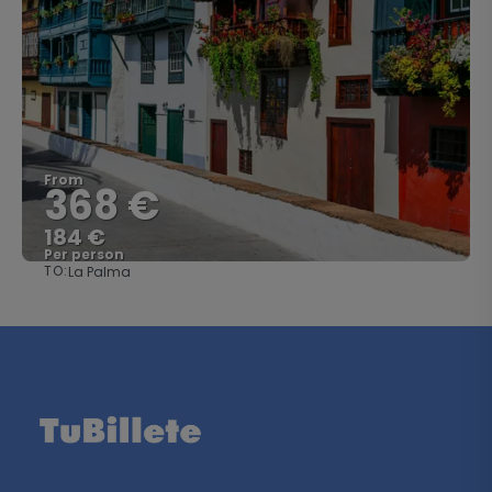
From
368 €
184 €
Per person
TO:
La Palma
See