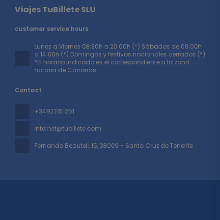
Viajes TuBillete SLU
customer service hours
Lunes a Viernes 08:30h a 20:00h (*) Sábados de 09:00h
a 14:00h (*) Domingos y festivos nacionales cerrados (*)
*El horario indicado es el correspondiente a la zona
horaria de Canarias
Contact
+34922151251
internet@tubillete.com
Fernando Beautell, 15
, 38009 - Santa Cruz de Tenerife