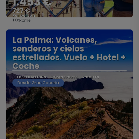
1.453 €
727 €
Per person
TO:
Rome
See
La Palma: Volcanes,
senderos y cielos
estrellados. Vuelo + Hotel +
Coche
1 DESTINATIONS
2 TRANSPORTS
6 NIGHTS
Desde Gran Canaria