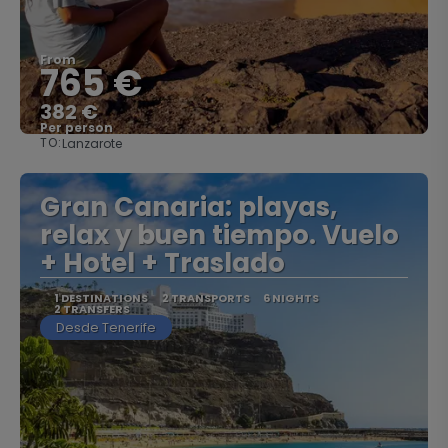
From
765 €
382 €
Per person
TO:
Lanzarote
See
Gran Canaria: playas,
relax y buen tiempo. Vuelo
+ Hotel + Traslado
1 DESTINATIONS
2 TRANSPORTS
6 NIGHTS
2 TRANSFERS
Desde Tenerife