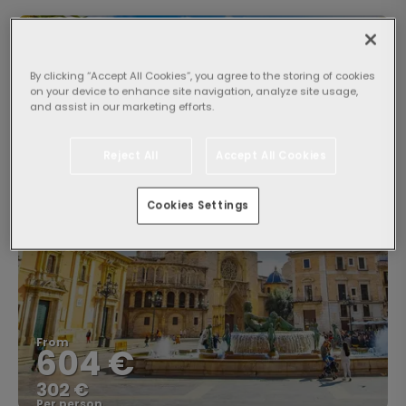
Valencia: Playa, tradición
y modernidad. Vuelo +
By clicking “Accept All Cookies”, you agree to the storing of cookies
Hotel
on your device to enhance site navigation, analyze site usage,
and assist in our marketing efforts.
1 DESTINATIONS
2 TRANSPORTS
6 NIGHTS
Desde Palma de Mallorca
Reject All
Accept All Cookies
Cookies Settings
From
604 €
302 €
Per person