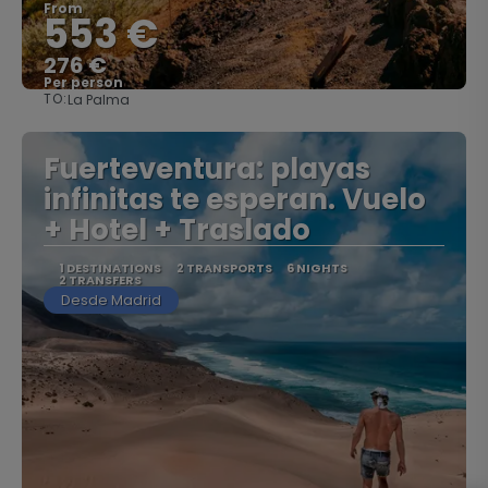
From
553 €
276 €
Per person
TO:
La Palma
See
Fuerteventura: playas
infinitas te esperan. Vuelo
+ Hotel + Traslado
1 DESTINATIONS
2 TRANSPORTS
6 NIGHTS
2 TRANSFERS
Desde Madrid