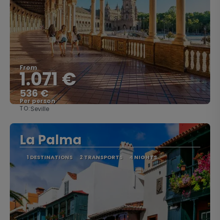
From
1.071 €
536 €
Per person
TO:
Seville
See
La Palma
1 DESTINATIONS
2 TRANSPORTS
4 NIGHTS