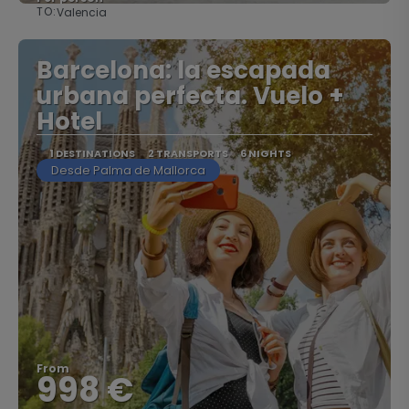
TO:
Valencia
See
Barcelona: la escapada
urbana perfecta. Vuelo +
Hotel
1 DESTINATIONS
2 TRANSPORTS
6 NIGHTS
Desde Palma de Mallorca
From
998 €