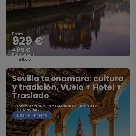
From
929 €
465 €
Per person
TO:
Bilbao
See
Sevilla te enamora: cultura
y tradición. Vuelo + Hotel +
Traslado
1 DESTINATIONS
2 TRANSPORTS
6 NIGHTS
2 TRANSFERS
Desde Tenerife