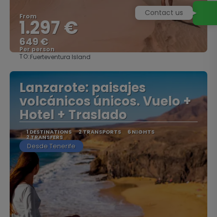
Contact us
From
1.297 €
649 €
Per person
TO:
Fuerteventura Island
See
Lanzarote: paisajes
volcánicos únicos. Vuelo +
Hotel + Traslado
1 DESTINATIONS
2 TRANSPORTS
6 NIGHTS
2 TRANSFERS
Desde Tenerife