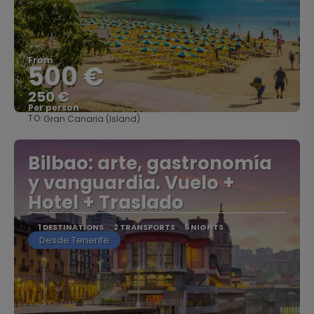
From
500 €
250 €
Per person
TO:
Gran Canaria (Island)
See
Bilbao: arte, gastronomía
y vanguardia. Vuelo +
Hotel + Traslado
1 DESTINATIONS
2 TRANSPORTS
6 NIGHTS
Desde Tenerife