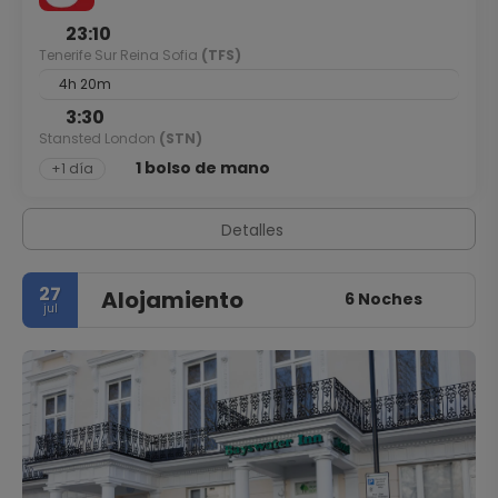
23:10
Tenerife Sur Reina Sofia
(TFS)
4h 20m
3:30
Stansted London
(STN)
1 bolso de mano
+1 día
Detalles
27
Alojamiento
6 Noches
jul