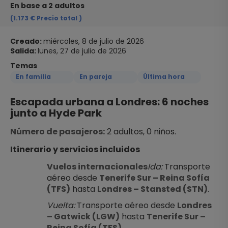
En base a 2 adultos
(1.173 €
Precio total
)
Creado:
miércoles, 8 de julio de 2026
Salida:
lunes, 27 de julio de 2026
Temas
En familia
En pareja
Última hora
Escapada urbana a Londres: 6 noches 
junto a Hyde Park
Número de pasajeros:
 2 adultos, 0 niños.
Itinerario y servicios incluidos
Vuelos internacionales
Ida:
 Transporte 
aéreo desde 
Tenerife Sur – Reina Sofía 
(TFS)
 hasta 
Londres – Stansted (STN)
.
Vuelta:
 Transporte aéreo desde 
Londres 
– Gatwick (LGW)
 hasta 
Tenerife Sur – 
Reina Sofía (TFS)
.