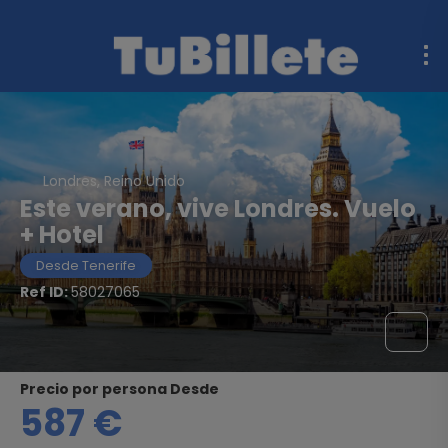
Londres, Reino Unido
Este verano, vive Londres. Vuelo
+ Hotel
Desde Tenerife
Ref ID:
58027065
precio por persona Desde
587 €