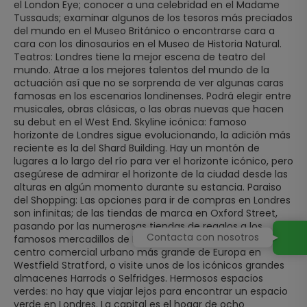
el London Eye; conocer a una celebridad en el Madame
Tussauds; examinar algunos de los tesoros más preciados
del mundo en el Museo Británico o encontrarse cara a
cara con los dinosaurios en el Museo de Historia Natural.
Teatros: Londres tiene la mejor escena de teatro del
mundo. Atrae a los mejores talentos del mundo de la
actuación así que no se sorprenda de ver algunas caras
famosas en los escenarios londinenses. Podrá elegir entre
musicales, obras clásicas, o las obras nuevas que hacen
su debut en el West End. Skyline icónica: famoso
horizonte de Londres sigue evolucionando, la adición más
reciente es la del Shard Building. Hay un montón de
lugares a lo largo del río para ver el horizonte icónico, pero
asegúrese de admirar el horizonte de la ciudad desde las
alturas en algún momento durante su estancia. Paraiso
del Shopping: Las opciones para ir de compras en Londres
son infinitas; de las tiendas de marca en Oxford Street,
pasando por las numerosas tiendas de regalos a los
Contacta con nosotros
famosos mercadillos de Londres. Haga compras en el
centro comercial urbano más grande de Europa en
Westfield Stratford, o visite unos de los icónicos grandes
almacenes Harrods o Selfridges. Hermosos espacios
verdes: no hay que viajar lejos para encontrar un espacio
verde en Londres. La capital es el hogar de ocho