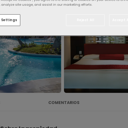
 analyze site usage, and assist in our marketing efforts.
 Settings
Reject All
Accept A
S
COMENTARIOS