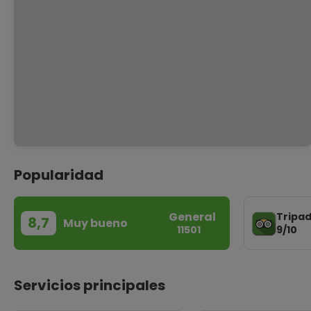
Popularidad
General
Tripad
8,7
Muy bueno
9/10
11501
Servicios principales