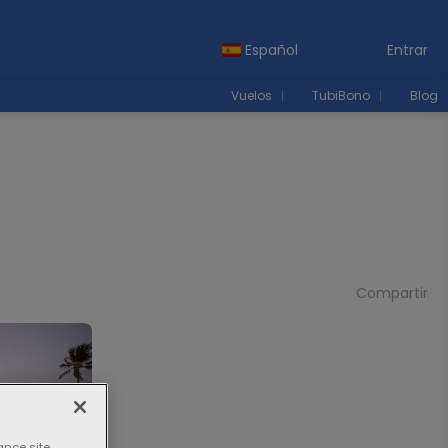
Español
Entrar
Vuelos
TubiBono
Blog
Compartir
ance site