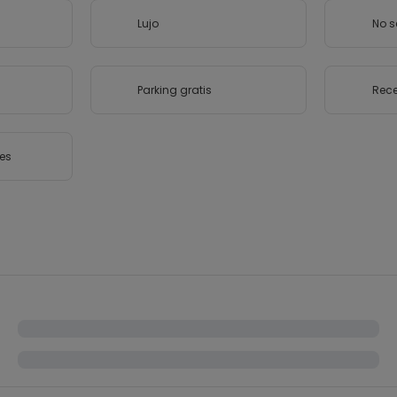
s
Lujo
No 
Parking gratis
Rece
es