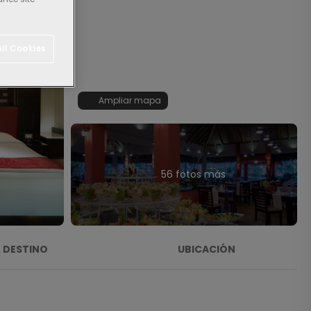
ll Cookies
Ampliar mapa
56 fotos más
DESTINO
UBICACIÓN