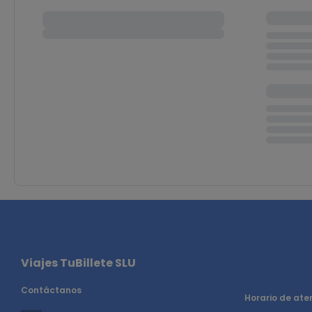
Viajes TuBillete SLU
Contáctanos
Horario de aten