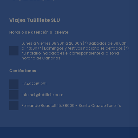
Viajes TuBillete SLU
Horario de atención al cliente
Lunes a Viernes 08:30h a 20:00h (*) Sábados de 09:00h
a 14:00h (*) Domingos y festivos nacionales cerrados (*)
*El horario indicado es el correspondiente a la zona
horaria de Canarias
Contáctanos
+34922151251
internet@tubillete.com
Fernando Beautell, 15
, 38009 - Santa Cruz de Tenerife