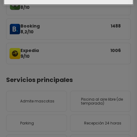
Tripadvisor
2924
8/10
Booking
1488
8,2/10
Expedia
1006
9/10
Servicios principales
Piscina al aire libre (de
Admite mascotas
temporada)
Parking
Recepción 24 horas