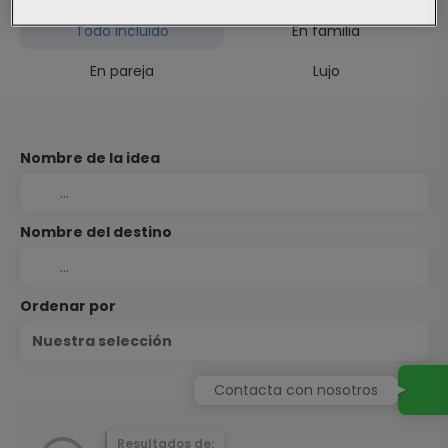
Todo incluido
En familia
En pareja
Lujo
Nombre de la idea
Nombre del destino
Ordenar por
Nuestra selección
Contacta con nosotros
Resultados de: