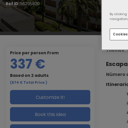
Ref ID:
56295820
By clicking
navigation,
Cookies
Themes
price per person From
337 €
Escapad
Número d
Based on 2 adults
(674 €
Total Price
)
Itinerari
Customize it!
Book this idea