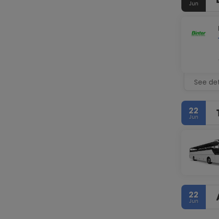
Jun
See det
22
Jun
22
Jun