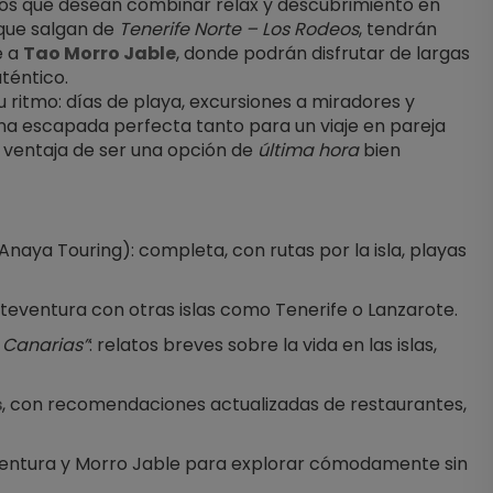
os que desean combinar relax y descubrimiento en 
que salgan de 
Tenerife Norte – Los Rodeos
, tendrán 
 a 
Tao Morro Jable
, donde podrán disfrutar de largas 
téntico.
u ritmo: días de playa, excursiones a miradores y 
una escapada perfecta tanto para un viaje en pareja 
 ventaja de ser una opción de 
última hora
 bien 
(Anaya Touring): completa, con rutas por la isla, playas 
rteventura con otras islas como Tenerife o Lanzarote.
s Canarias”
: relatos breves sobre la vida en las islas, 
s
, con recomendaciones actualizadas de restaurantes, 
entura y Morro Jable para explorar cómodamente sin 