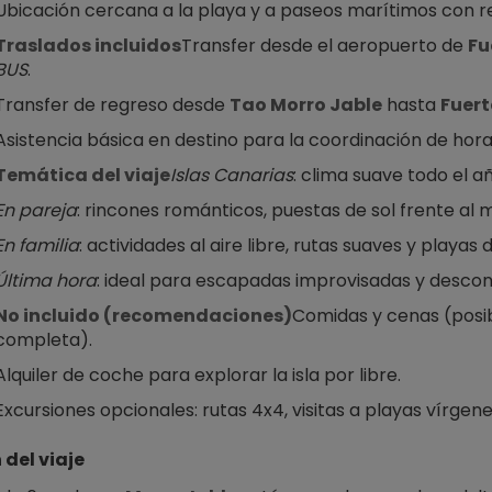
Ubicación cercana a la playa y a paseos marítimos con re
Traslados incluidos
Transfer desde el aeropuerto de 
Fu
BUS
.
Transfer de regreso desde 
Tao Morro Jable
 hasta 
Fuer
Asistencia básica en destino para la coordinación de hor
Temática del viaje
Islas Canarias
: clima suave todo el a
En pareja
: rincones románticos, puestas de sol frente al 
En familia
: actividades al aire libre, rutas suaves y playas 
Última hora
: ideal para escapadas improvisadas y descone
No incluido (recomendaciones)
Comidas y cenas (posib
completa).
Alquiler de coche para explorar la isla por libre.
Excursiones opcionales: rutas 4x4, visitas a playas vírgen
del viaje