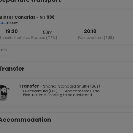
Binter Canarias - NT 988
Direct
19:20
20:10
50m
Tenerife Norte Los Rodeos
(TFN)
Fuerteventura
(FUE)
ails
Transfer
Transfer
- Shared: Standard Shuttle (Bus)
Fuerteventura (FUE)
Apartamentos Tao
Pick-up time: Pending to be confirmed
Accommodation