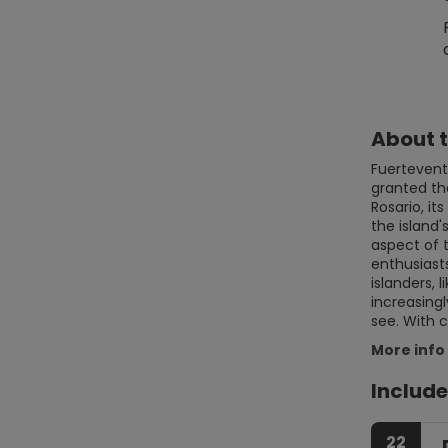
About t
Fuerteventu
granted th
Rosario, it
the island
aspect of 
enthusiast
islanders, 
increasing
see. With c
More info
Include
22