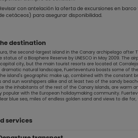
Revisar con antelación la oferta de excursiones en barco 
de cetáceos) para asegurar disponibilidad.
he destination
ra, the second-largest island in the Canary archipelago after Te
e status of a Biosphere Reserve by UNESCO in May 2009. The airp
s capital city, but the main tourist resorts are located at Corralej
's dramatic natural landscape, Fuerteventura boasts some of th
the island's geographic make up, combined with the constant br
s and sun worshippers alike and at least two of the sandy beac
like the inhabitants of the rest of the Canary Islands, are warm 
ly popular with the European holidaymaking community. Fuerteven
lear blue sea, miles of endless golden sand and views to die for,
d services
Departure transport