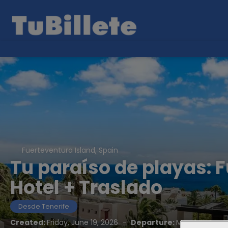
Fuerteventura Island, Spain
Tu paraíso de playas: 
Hotel + Traslado
Desde Tenerife
Created:
Friday, June 19, 2026
-
Departure:
Monday, June 