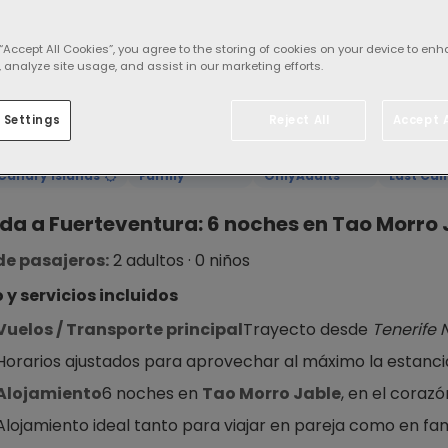
 “Accept All Cookies”, you agree to the storing of cookies on your device to enh
 analyze site usage, and assist in our marketing efforts.
 Settings
Reject All
Accept A
Canary Islands
Family
OnlyAdults
Last Call
a a Fuerteventura: 6 noches en Tao Morro 
e pasajeros:
 2 adultos · 0 niños
o y servicios incluidos
Vuelos / Transporte principal
Trayecto desde 
Tenerife 
Horarios ajustados para aprovechar al máximo la estancia
Alojamiento
6 noches en 
Tao Morro Jable
, en el corazó
Alojamiento ideal tanto para viajar en pareja como en fam