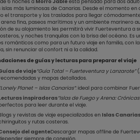
 de 6 noches a 
Morro Jable
 está pensado para dos adult
s islas más luminosas de Canarias. Desde el momento en 
o el transporte y los traslados para llegar cómodamente
 arena fina, paseos marítimos y un ambiente marinero au
ón de su alojamiento les permitirá vivir Fuerteventura a s
osteros, y noches tranquilas con la brisa del océano. Es 
s románticos como para un futuro viaje en familia, con la
, sin renunciar al confort ni a la calidad.
aciones de guías y lecturas para preparar el viaje
Guías de viaje
“Guía Total – Fuerteventura y Lanzarote”
 
recomendadas y mapas detallados.
“Lonely Planet – Islas Canarias”
: ideal para combinar Fue
Lecturas inspiradoras
“Islas de Fuego y Arena: Crónica
perfectos para leer durante el viaje.
Blogs y revistas de viaje especializados en 
Islas Canaria
chiringuitos y rutas costeras.
Consejo del agente
Descargar mapas offline de Fuertev
depender siempre de conexión.