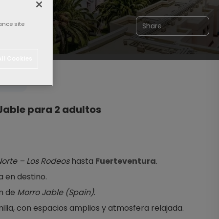
ance site
Share
ll Cookies
Jable para 2 adultos
Norte – Los Rodeos
 hasta 
Fuerteventura
.
 en destino.
n de 
Morro Jable (Spain)
.
ilia, con espacios amplios y atmosfera relajada.