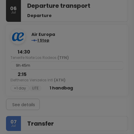
Departure transport
06
Jul
Departure
Air Europa
1 Stop
14:30
Tenerife Norte Los Rodeos
(TFN)
9h 45m
2:15
Eleftherios Venizelos Intl
(ATH)
1 handbag
+1 day
LITE
See details
07
Transfer
Jul