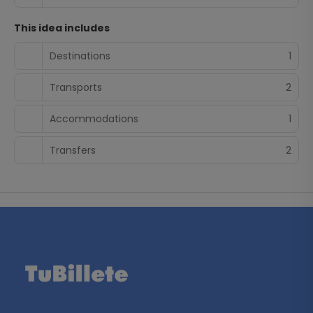
This idea includes
Destinations
1
Transports
2
Accommodations
1
Transfers
2