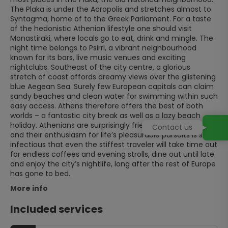
The Plaka is under the Acropolis and stretches almost to
Syntagma, home of to the Greek Parliament. For a taste
of the hedonistic Athenian lifestyle one should visit
Monastiraki, where locals go to eat, drink and mingle. The
night time belongs to Psirri, a vibrant neighbourhood
known for its bars, live music venues and exciting
nightclubs. Southeast of the city centre, a glorious
stretch of coast affords dreamy views over the glistening
blue Aegean Sea. Surely few European capitals can claim
sandy beaches and clean water for swimming within such
easy access. Athens therefore offers the best of both
worlds – a fantastic city break as well as a lazy beach
holiday. Athenians are surprisingly friendly and outgoing
Contact us
and their enthusiasm for life’s pleasurable pursuits is so
infectious that even the stiffest traveler will take time out
for endless coffees and evening strolls, dine out until late
and enjoy the city’s nightlife, long after the rest of Europe
has gone to bed.
More info
Included services