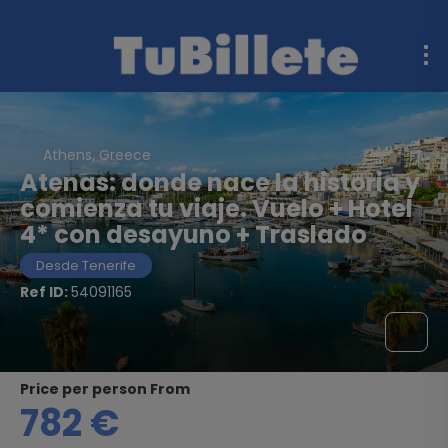
Athens, Greece
Atenas: donde nace la historia y
comienza tu viaje. Vuelo + Hotel
4* con desayuno + Traslado
Desde Tenerife
Ref ID:
54091165
price per person From
782 €