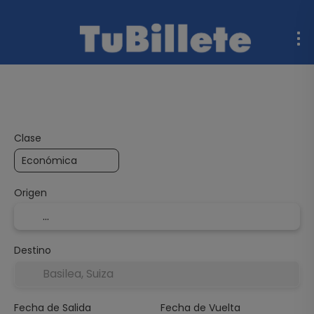
Vuelo + Hotel
Multidestino
Barcos
Coche de al
Clase
Origen
Destino
Fecha de Salida
Fecha de Vuelta