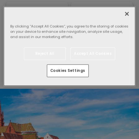
Seleccionar huéspedes:
By clicking “Accept All Cookies”, you agree to the storing of cookies
on your device to enhance site navigation, analyze site usage,
1 Habitación,
2 adultos
and assist in our marketing efforts.
Buscar
Reject All
Accept All Cookies
Haciendo click en "Buscar", acepto las
Condiciones
Cookies Settings
Generales