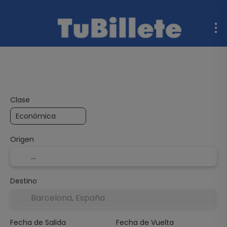
Vuelo + Hotel
Multidestino
Barcos
Coche de al
Clase
Origen
Destino
Fecha de Salida
Fecha de Vuelta