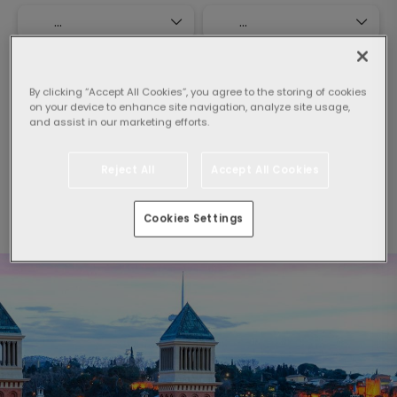
Seleccionar huéspedes:
1 Habitación,
2 adultos
By clicking “Accept All Cookies”, you agree to the storing of cookies
on your device to enhance site navigation, analyze site usage,
and assist in our marketing efforts.
Buscar
Reject All
Accept All Cookies
Haciendo click en "Buscar", acepto las
Condiciones
Generales
Cookies Settings